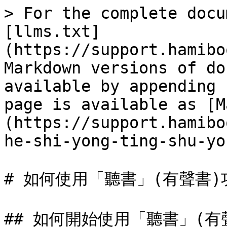
> For the complete docu
[llms.txt]
(https://support.hamibo
Markdown versions of do
available by appending 
page is available as [M
(https://support.hamibo
he-shi-yong-ting-shu-yo
# 如何使用「聽書」(有聲書)功
## 如何開始使用「聽書」(有聲